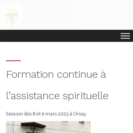
Passer
Passer
à
au
la
contenu
navigation
principal
principale
Formation continue à
l’assistance spirituelle
Session des 8 et 9 mars 2025 à Orsay