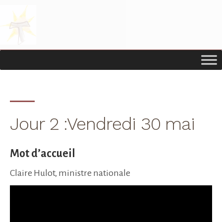
Passer
Passer
à
au
la
contenu
navigation
principal
principale
Jour 2 :Vendredi 30 mai
Mot d’accueil
Claire Hulot, ministre nationale