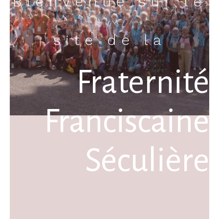
Bienvenue sur le
site de la
Fraternité
Franciscaine
Séculière