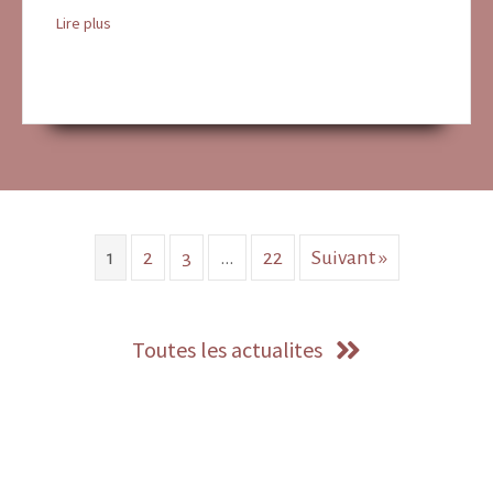
about Chapitre marial franciscain
Lire plus
1
2
3
…
22
Suivant »
Toutes les actualites