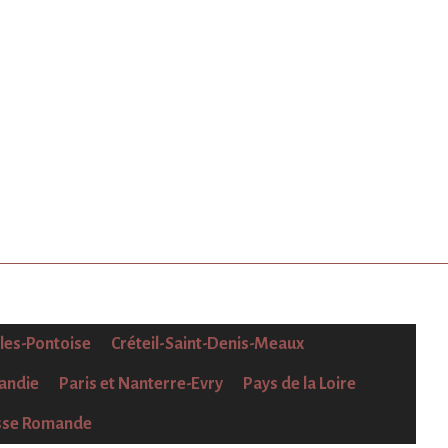
lles-Pontoise
Créteil-Saint-Denis-Meaux
andie
Paris et Nanterre-Evry
Pays de la Loire
sse Romande