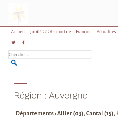
Passer
Passer
à
au
la
contenu
navigation
principal
principale
Accueil
Jubilé 2026 – mort de st François
Actualités
Chercher...
Région : Auvergne
Départements : Allier (03), Cantal (15),