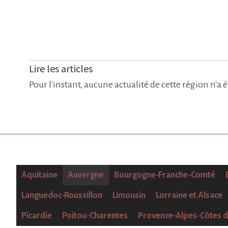
Lire les articles
Pour l'instant, aucune actualité de cette région n'a 
Aquitaine
Auvergne
Bourgogne-Franche-Comté
Languedoc-Roussillon
Limousin
Lorraine et Alsace
Picardie
Poitou-Charentes
Provence-Alpes-Côtes d