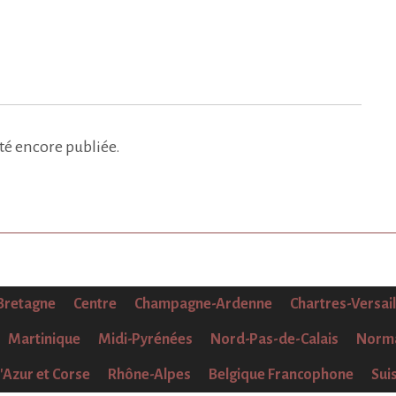
été encore publiée.
Bretagne
Centre
Champagne-Ardenne
Chartres-Versai
Martinique
Midi-Pyrénées
Nord-Pas-de-Calais
Norm
'Azur et Corse
Rhône-Alpes
Belgique Francophone
Sui