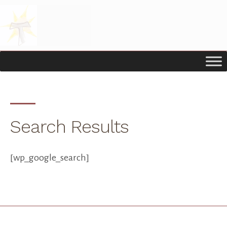
Passer
Passer
à
au
la
contenu
navigation
principal
principale
Search Results
[wp_google_search]