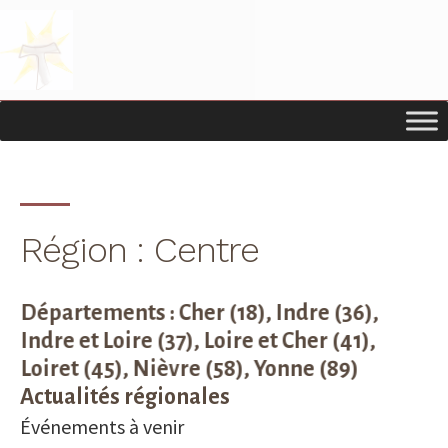
Passer
Passer
à
au
la
contenu
navigation
principal
principale
Région : Centre
Départements : Cher (18), Indre (36),
Indre et Loire (37), Loire et Cher (41),
Loiret (45), Nièvre (58), Yonne (89)
Actualités régionales
Événements à venir