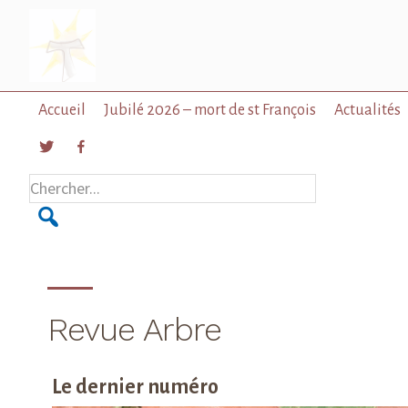
Passer
Passer
à
au
la
contenu
navigation
principal
principale
Accueil
Jubilé 2026 – mort de st François
Actualités
Chercher...
Revue Arbre
Le dernier numéro