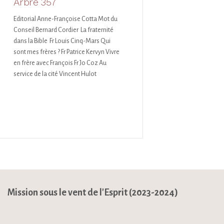
Arbre 357
Editorial Anne-Françoise Cotta Mot du
Conseil Bernard Cordier La fraternité
dans la Bible Fr Louis Cinq-Mars Qui
sont mes frères ? Fr Patrice Kervyn Vivre
en frère avec François Fr Jo Coz Au
service de la cité Vincent Hulot
Mission sous le vent de l'Esprit (2023-2024)