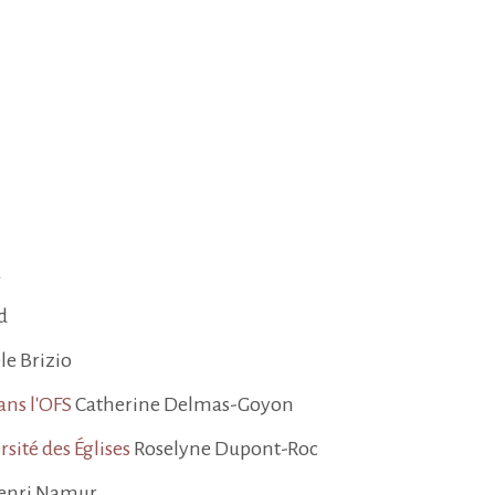
a
d
e Brizio
ans l'OFS
Catherine Delmas-Goyon
rsité des Églises
Roselyne Dupont-Roc
enri Namur