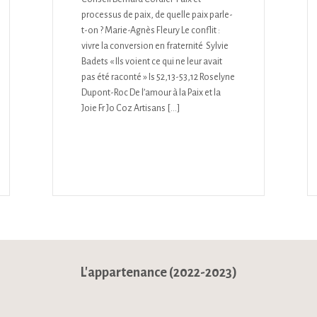
processus de paix, de quelle paix parle-
t-on ? Marie-Agnès Fleury Le conflit :
vivre la conversion en fraternité Sylvie
Badets « Ils voient ce qui ne leur avait
pas été raconté » Is 52,13-53,12 Roselyne
Dupont-Roc De l’amour à la Paix et la
Joie Fr Jo Coz Artisans […]
L'appartenance (2022-2023)