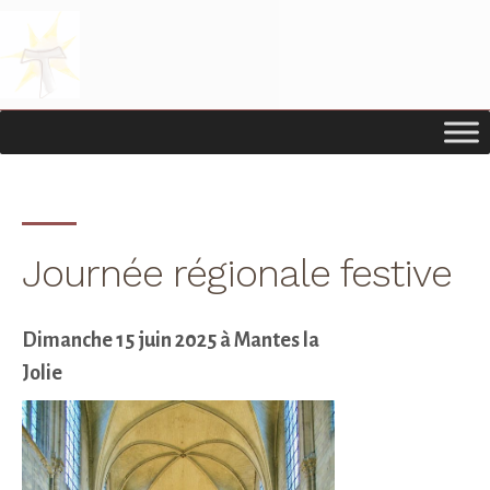
Passer
Passer
à
au
la
contenu
navigation
principal
principale
Journée régionale festive
Dimanche 15 juin 2025 à Mantes la
Jolie