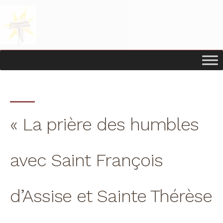
Passer
Passer
à
au
la
contenu
navigation
principal
principale
« La prière des humbles
avec Saint François
d’Assise et Sainte Thérèse