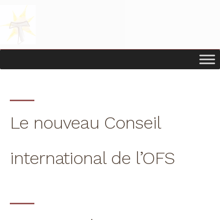
Passer
Passer
à
au
la
contenu
navigation
principal
principale
Le nouveau Conseil
international de l’OFS