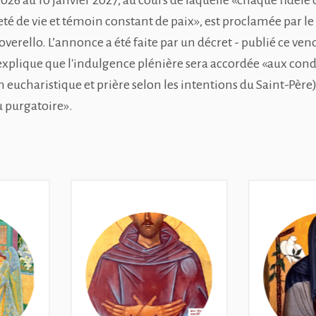
026 au 10 janvier 2027, au cours de laquelle «chaque fidèle 
té de vie et témoin constant de paix», est proclamée par le
verello. L’annonce a été faite par un décret - publié ce vend
explique que l'indulgence plénière sera accordée «aux cond
ucharistique et prière selon les intentions du Saint-Père)
 purgatoire».