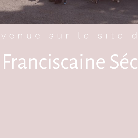
venue sur le site 
 Franciscaine Séc