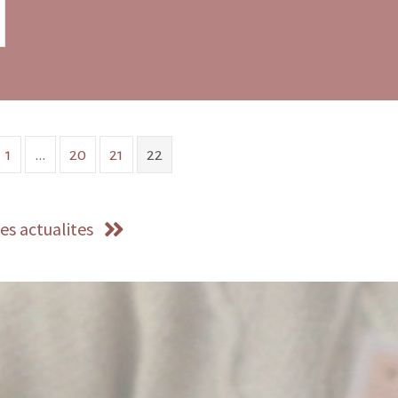
 Luc Mathieu
1
…
20
21
22
es actualites