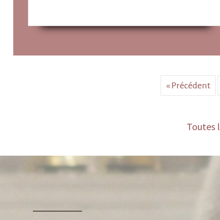
about Spiritualité franciscaine conférence de Frère
Lire plus
« Précédent
Toutes l