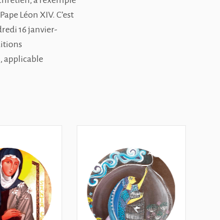
chrétien, à l'exemple
 Pape Léon XIV. C’est
redi 16 janvier-
itions
, applicable